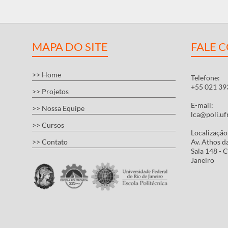
MAPA DO SITE
FALE 
>> Home
Telefone:
+55 021 39
>> Projetos
E-mail:
>> Nossa Equipe
lca@poli.ufr
>> Cursos
Localização
>> Contato
Av. Athos da
Sala 148 - C
Janeiro