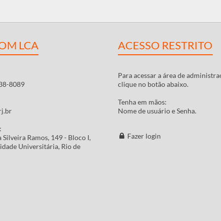
COM LCA
ACESSO RESTRITO
Para acessar a área de administra
38-8089
clique no botão abaixo.
Tenha em mãos:
j.br
Nome de usuário e Senha.
:
Fazer login
 Silveira Ramos, 149 - Bloco I,
idade Universitária, Rio de