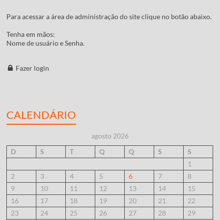
Para acessar a área de administração do site clique no botão abaixo.
Tenha em mãos:
Nome de usuário e Senha.
Fazer login
CALENDÁRIO
agosto 2026
D
S
T
Q
Q
S
S
1
2
3
4
5
6
7
8
9
10
11
12
13
14
15
16
17
18
19
20
21
22
23
24
25
26
27
28
29