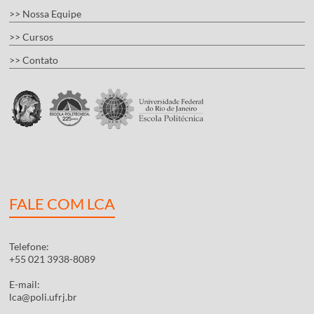
>> Nossa Equipe
>> Cursos
>> Contato
FALE COM LCA
Telefone:
+55 021 3938-8089
E-mail:
lca@poli.ufrj.br