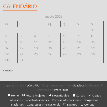
CALENDÁRIO
agosto 2026
D
S
T
Q
Q
S
S
1
2
3
4
5
6
7
8
9
10
11
12
13
14
15
16
17
18
19
20
21
22
23
24
25
26
27
28
29
30
31
« maio
Copyright © 2026
LCA UFRJ
. All rights reserved. Theme
Spacious
by ThemeGrill.
Powered by:
WordPress
.
Home
Pesq. e Projetos
Nossa Equipe
Cursos
Artigos
Publicados
Revistas Nacionais
Revistas internacionais
Congressos
Nacionais
Congressos Internacionais
Eventos
Contato